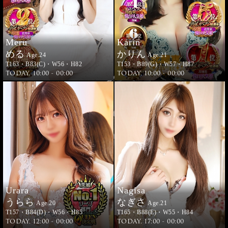
Meru
Karin
める
かりん
Age.24
Age.21
T163・B83(C)・W56・H82
T153・B89(G)・W57・H87
TODAY. 10:00 - 00:00
TODAY. 10:00 - 00:00
Urara
Nagisa
うらら
なぎさ
Age.20
Age.21
T157・B84(D)・W56・H85
T165・B88(E)・W55・H84
TODAY. 12:00 - 00:00
TODAY. 17:00 - 00:00