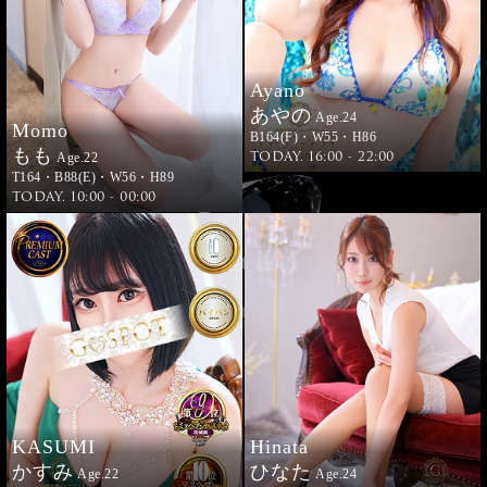
Ayano
あやの
Age.24
Momo
B164(F)・W55・H86
もも
TODAY. 16:00 - 22:00
Age.22
T164・B88(E)・W56・H89
TODAY. 10:00 - 00:00
KASUMI
Hinata
かすみ
ひなた
Age.22
Age.24