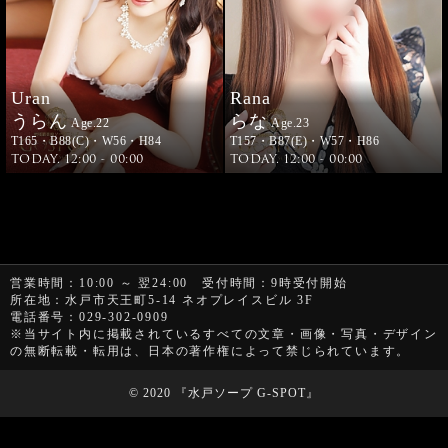
Uran
Rana
うらん
らな
Age.22
Age.23
T165・B88(C)・W56・H84
T157・B87(E)・W57・H86
TODAY. 12:00 - 00:00
TODAY. 12:00 - 00:00
営業時間
：10:00 ～ 翌24:00
受付時間
：9時受付開始
所在地
：水戸市天王町5-14 ネオプレイスビル 3F
電話番号
：029-302-0909
※当サイト内に掲載されているすべての文章・画像・写真・デザイン
の無断転載・転用は、日本の著作権によって禁じられています。
© 2020 『
水戸ソープ G-SPOT
』