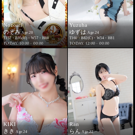
Nozomi
Yuzuha
のぞみ
ゆずは
Age.20
Age.24
T157・B95(H)・W57・H88
T160・B82(C)・W54・H81
TODAY. 10:00 - 00:00
TODAY. 12:00 - 00:00
KIKI
Ran
きき
らん
Age.24
Age.22